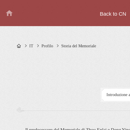
Back to CN
IT
Profilo
Storia del Memoriale
Introduzione 
Il predecessore del Memoriale di Zhou Enlai e Deng Ying