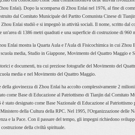
hou Enlai). Dopo la scomparsa di Zhou Enlai nel 1976, al fine di comme
struito dal Comitato Municipale del Partito Comunista Cinese di Tianjin
 Zhou Enlai studiò e si impegnò in attività sociali. Il nome, scritto dal
 un'area di 1386 metri quadrati e una superficie di costruzione di 960 m
ou Enlai mostra la Quarta Aula e l'Aula di Fisicochimica in cui Zhou Enl
della scuola media, Studio in Giappone, Movimento del Quattro Maggio e 
storici e documenti, tra cui preziose fotografie del Movimento del Quattr
la scuola media e nel Movimento del Quattro Maggio.
e della giovinezza di Zhou Enlai ha accolto complessivamente 2 milioni d
ato come Base di Educazione al Patriottismo di Tianjin dal Comitato Mun
è stato designato come Base Nazionale di Educazione al Patriottismo per 
Ministero della Cultura della RPC. Nel 1995, l'Organizzazione delle Naz
za e la Pace. Con il passare del tempo, gli impegni richiedono sviluppo.
 costruzione della civiltà spirituale.