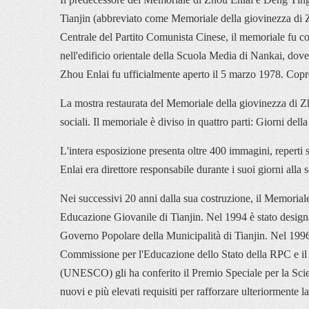
Tianjin (abbreviato come Memoriale della giovinezza di Z
Centrale del Partito Comunista Cinese, il memoriale fu co
nell'edificio orientale della Scuola Media di Nankai, dove
Zhou Enlai fu ufficialmente aperto il 5 marzo 1978. Copre
La mostra restaurata del Memoriale della giovinezza di Zh
sociali. Il memoriale è diviso in quattro parti: Giorni 
L'intera esposizione presenta oltre 400 immagini, reperti 
Enlai era direttore responsabile durante i suoi giorni al
Nei successivi 20 anni dalla sua costruzione, il Memorial
Educazione Giovanile di Tianjin. Nel 1994 è stato design
Governo Popolare della Municipalità di Tianjin. Nel 1996 
Commissione per l'Educazione dello Stato della RPC e il 
(UNESCO) gli ha conferito il Premio Speciale per la Scien
nuovi e più elevati requisiti per rafforzare ulteriormente la