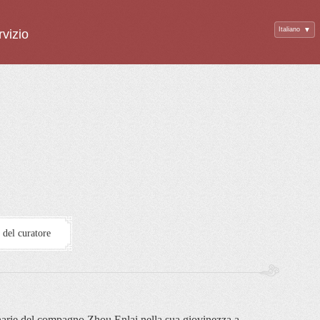
Italiano
▼
rvizio
o del curatore
arie del compagno Zhou Enlai nella sua giovinezza a 