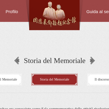
Profilo
Guida al se
Storia del Memoriale
al Memoriale
Storia del Memoriale
Il discors
chao era conosciuto come Sala commemorativa delle attività rivoluzion