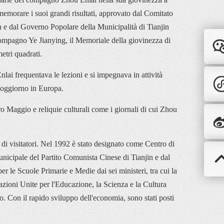
morare i suoi grandi risultati, approvato dal Comitato 
 e dal Governo Popolare della Municipalità di Tianjin 
 compagno Ye Jianying, il Memoriale della giovinezza di 
etri quadrati.
ai frequentava le lezioni e si impegnava in attività 
Soggiorno in Europa.
o Maggio e reliquie culturali come i giornali di cui Zhou 
i visitatori. Nel 1992 è stato designato come Centro di 
icipale del Partito Comunista Cinese di Tianjin e dal 
le Scuole Primarie e Medie dai sei ministeri, tra cui la 
ioni Unite per l'Educazione, la Scienza e la Cultura 
 Con il rapido sviluppo dell'economia, sono stati posti 