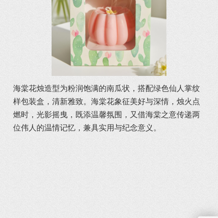
海棠花烛造型为粉润饱满的南瓜状，搭配绿色仙人掌纹
样包装盒，清新雅致。海棠花象征美好与深情，烛火点
燃时，光影摇曳，既添温馨氛围，又借海棠之意传递两
位伟人的温情记忆，兼具实用与纪念意义。