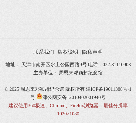
联系我们
版权说明
隐私声明
地址： 天津市南开区水上公园西路9号 电话：022-81110903
主办单位： 周恩来邓颖超纪念馆
© 2025 周恩来邓颖超纪念馆 版权所有
津ICP备19011388号-1
号
津公网安备12010402001940号
建议使用360极速、Chrome、Firefox浏览器，最佳分辨率
1920×1080
{ 'zh': '中文', 'en': 'English', 'ja': '日本語', 'it': 'Italiano' }; // 更新当前
语言显示 $('.current-lang').text(langNames[langCode]); // 更新