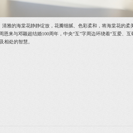
，清雅的海棠花静静绽放，花瓣细腻、色彩柔和，将海棠花的柔
着周恩来与邓颖超结婚100周年，中央“互”字周边环绕着“互爱、
以及相处的智慧。