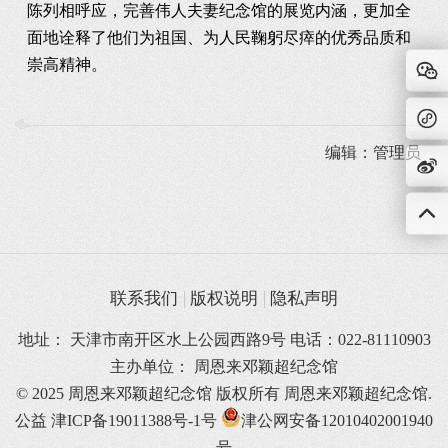
陈列相呼应，完善伟人夫妻纪念馆的展览内涵，更加全
面地诠释了他们为祖国、为人民鞠躬尽瘁的优秀品质和
崇高精神。
编辑：管理员
联系我们
版权说明
隐私声明
地址： 天津市南开区水上公园西路9号 电话：022-81110903
主办单位： 周恩来邓颖超纪念馆
© 2025 周恩来邓颖超纪念馆 版权所有
周恩来邓颖超纪念馆.
公益
津ICP备19011388号-1号
津公网安备12010402001940
号