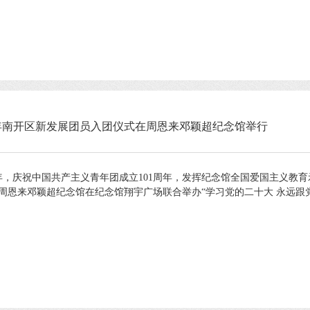
23年南开区新发展团员入团仪式在周恩来邓颖超纪念馆举行
年，庆祝中国共产主义青年团成立101周年，发挥纪念馆全国爱国主义教
恩来邓颖超纪念馆在纪念馆翔宇广场联合举办“学习党的二十大 永远跟党走 