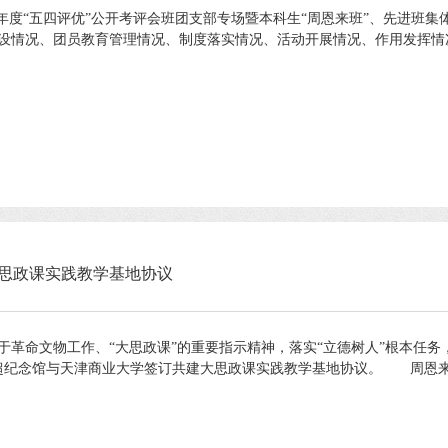
3学年度“五四评优”公开考评会班团支部专场暨本科生“周恩来班”、先进
情况、团员教育管理情况、制度落实情况、活动开展情况、作用发挥情况等
思政课实践教学基地协议
命文物工作、“大思政课”的重要指示精神，落实“立德树人”根本任务
超纪念馆与天津商业大学签订共建大思政课实践教学基地协议。 周恩来邓