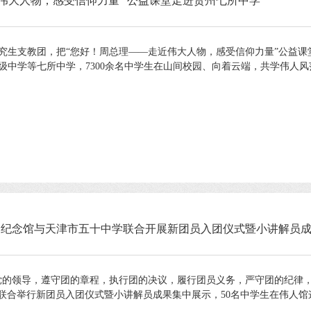
近伟大人物，感受信仰力量” 公益课堂走进贵州七所中学
研究生支教团，把“您好！周总理——走近伟大人物，感受信仰力量”公益
中学等七所中学，7300余名中学生在山间校园、向着云端，共学伟人风范
超纪念馆与天津市五十中学联合开展新团员入团仪式暨小讲解员
党的领导，遵守团的章程，执行团的决议，履行团员义务，严守团的纪律
联合举行新团员入团仪式暨小讲解员成果集中展示，50名中学生在伟人馆这