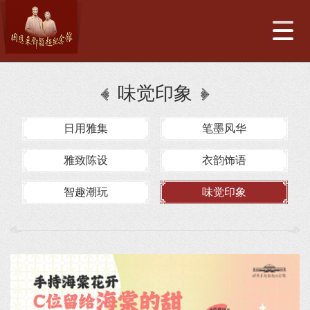
味觉印象
日用雅集
笔墨风华
雅致陈设
衣韵饰语
智趣潮玩
味觉印象